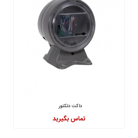
داکت دتکتور
تماس بگیرید