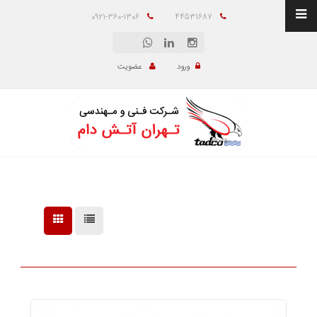
0921-360-1306
44531687
ورود
عضویت