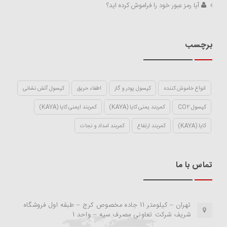
آیا رمز عبور خود را فراموش کرده اید؟
برچسب
انواع خاموش کننده
کپسول پودر و گاز
اطفاء حریق
کپسول آتش نشانی
کپسول CO2
کمربند یمنی کایا (KAYA)
کمربند ایمنی کایا (KAYA)
کایا (KAYA)
کمربند ارتفاع
کمربند امداد و نجات
تماس با ما
تهران – کیلومتر 11 جاده مخصوص کرج – طبقه اول فروشگاه
شریف شرکت تعاونی مصرف سپه – واحد 1